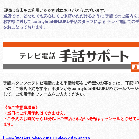
日頃は当店をご利用いただき誠にありがとうございます。
当店では、どなたでも安心してご来店いただけるように
手話でのご案内を
お客様に対して
au Style SHINJUKU手話スタッフによる
テレビ電話での
をおこなっております。
手話スタッフのテレビ電話による手話対応をご希望のお客さまは、
下記U
下の『ご来店予約をする』ボタンからau Style SHINJUKUの
ホームページ
して、ご来店予約フォームをご入力ください。
《※ご注意事項※》
・当日のご来店予約はできません。
・ご予約のお時間から15分以上ご来店されない場合はキャンセルとさせて
ます。
https://au-store.kddi.com/shinjuku/contacts/view